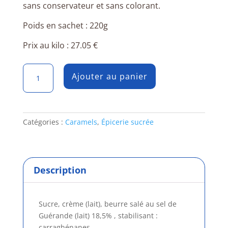
sans conservateur et sans colorant.
Poids en sachet : 220g
Prix au kilo :
27.05 €
quantité
Ajouter au panier
de
Crème
de
Caramel
Catégories :
Caramels
,
Épicerie sucrée
au
beurre
salé
Atelier
Description
D
Sucre, crème (lait), beurre salé au sel de
Guérande (lait) 18,5% , stabilisant :
carraghénanes