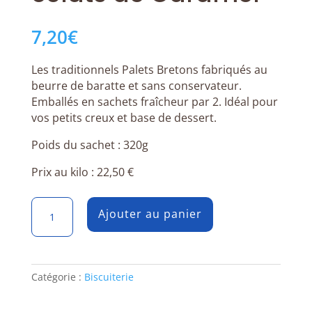
7,20
€
Les traditionnels Palets Bretons fabriqués au
beurre de baratte et sans conservateur.
Emballés en sachets fraîcheur par 2. Idéal pour
vos petits creux et base de dessert.
Poids du sachet : 320g
Prix au kilo : 22,50
€
quantité
Ajouter au panier
de
Palets
Bretons
éclats
Catégorie :
Biscuiterie
de
Caramel