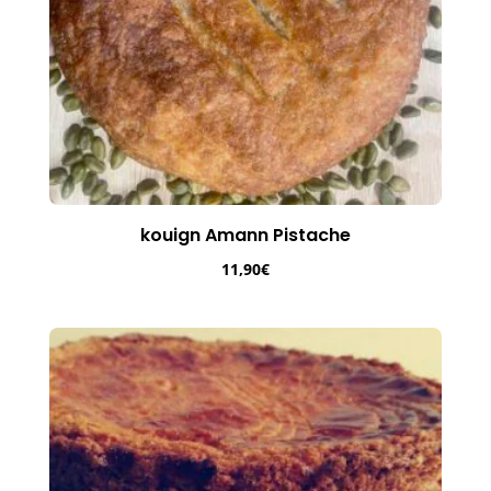
kouign Amann Pistache
11,90
€