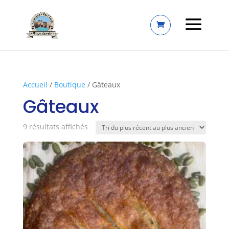
Accueil
/
Boutique
/ Gâteaux
Gâteaux
Trié
9 résultats affichés
du
plus
récent
au
plus
ancien