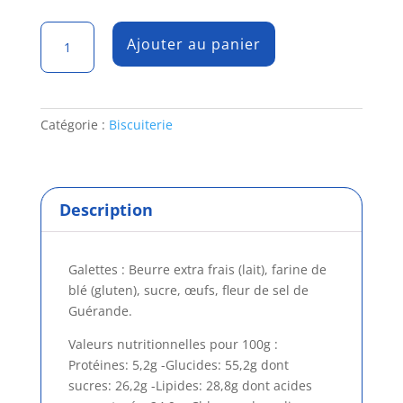
quantité
Ajouter au panier
de
Boîte
métal
clip
Catégorie :
Biscuiterie
2CV
180g
assortiments
biscuits
Description
Galettes : Beurre extra frais (lait), farine de
blé (gluten), sucre, œufs, fleur de sel de
Guérande.
Valeurs nutritionnelles pour 100g :
Protéines: 5,2g -Glucides: 55,2g dont
sucres: 26,2g -Lipides: 28,8g dont acides